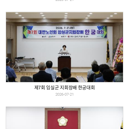
제
7
회
임
실
군
지
회
장
배
한
궁
대
회
2026-07-21