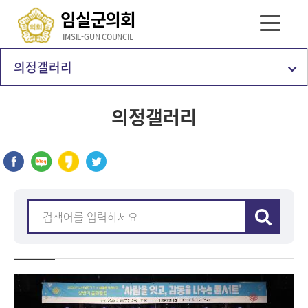
임실군의회
IMSIL-GUN COUNCIL
의정갤러리
의정갤러리