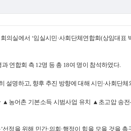
 회의실에서
‘
임실시민
·
사회단체연합회
(
상임대표 
명과 연합회 측
12
명 등 총
18
여 명이 참석하였다
.
세히 설명하고
,
향후 추진 방향에 대해 시민
·
사회단체와
안
▲
농어촌 기본소득 시범사업 유치
▲
초고압 송전
득
’
선정을 위해 민간
·
의회
·
행정이 힘을 모을 것을 