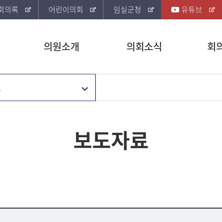
회의록
어린이의회
임실군청
유튜브
의원소개
의회소식
회
료
보도자료