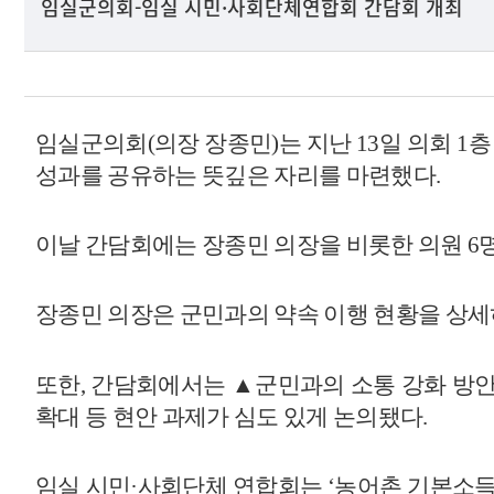
임실군의회-임실 시민·사회단체연합회 간담회 개최
임실군의회
(
의장 장종민
)
는 지난
13
일 의회
1
층
성과를 공유하는 뜻깊은 자리를 마련했다
.
이날 간담회에는 장종민 의장을 비롯한 의원
6
장종민 의장은 군민과의 약속 이행 현황을 상
또한
,
간담회에서는
▲
군민과의 소통 강화 방
확대 등 현안 과제가 심도 있게 논의됐다
.
임실 시민
·
사회단체 연합회는
‘
농어촌 기본소